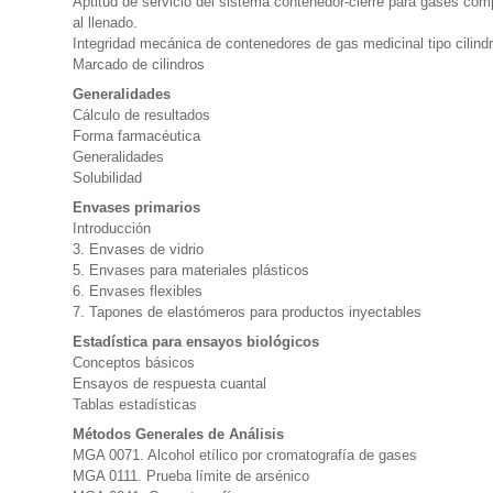
Aptitud de servicio del sistema contenedor-cierre para gases comp
al llenado.
Integridad mecánica de contenedores de gas medicinal tipo cilindr
Marcado de cilindros
Generalidades
Cálculo de resultados
Forma farmacéutica
Generalidades
Solubilidad
Envases primarios
Introducción
3. Envases de vidrio
5. Envases para materiales plásticos
6. Envases flexibles
7. Tapones de elastómeros para productos inyectables
Estadística para ensayos biológicos
Conceptos básicos
Ensayos de respuesta cuantal
Tablas estadísticas
Métodos Generales de Análisis
MGA 0071. Alcohol etílico por cromatografía de gases
MGA 0111. Prueba límite de arsénico