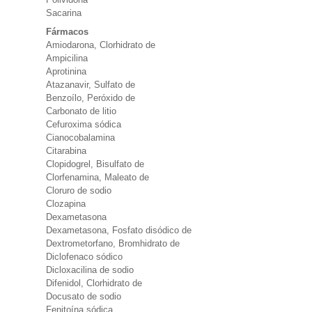
Sacarina
Fármacos
Amiodarona, Clorhidrato de
Ampicilina
Aprotinina
Atazanavir, Sulfato de
Benzoílo, Peróxido de
Carbonato de litio
Cefuroxima sódica
Cianocobalamina
Citarabina
Clopidogrel, Bisulfato de
Clorfenamina, Maleato de
Cloruro de sodio
Clozapina
Dexametasona
Dexametasona, Fosfato disódico de
Dextrometorfano, Bromhidrato de
Diclofenaco sódico
Dicloxacilina de sodio
Difenidol, Clorhidrato de
Docusato de sodio
Fenitoína sódica