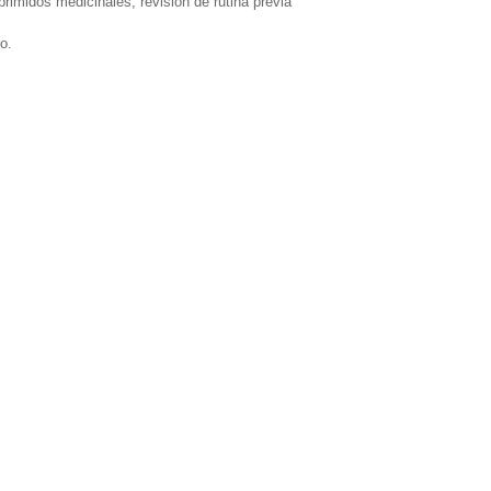
rimidos medicinales, revisión de rutina previa
o.