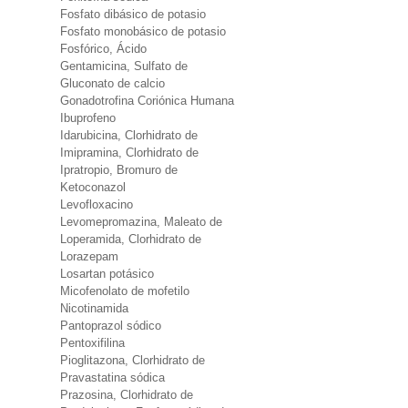
Fosfato dibásico de potasio
Fosfato monobásico de potasio
Fosfórico, Ácido
Gentamicina, Sulfato de
Gluconato de calcio
Gonadotrofina Coriónica Humana
Ibuprofeno
Idarubicina, Clorhidrato de
Imipramina, Clorhidrato de
Ipratropio, Bromuro de
Ketoconazol
Levofloxacino
Levomepromazina, Maleato de
Loperamida, Clorhidrato de
Lorazepam
Losartan potásico
Micofenolato de mofetilo
Nicotinamida
Pantoprazol sódico
Pentoxifilina
Pioglitazona, Clorhidrato de
Pravastatina sódica
Prazosina, Clorhidrato de