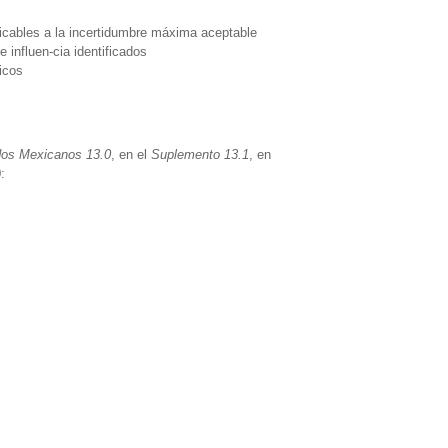
licables a la incertidumbre máxima aceptable
 influen-cia identificados
icos
dos Mexicanos 13.0
, en el
Suplemento 13.1
, en
: