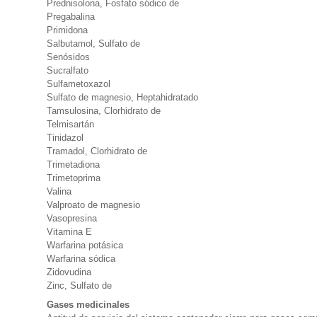
Prednisolona, Fosfato sódico de
Pregabalina
Primidona
Salbutamol, Sulfato de
Senósidos
Sucralfato
Sulfametoxazol
Sulfato de magnesio, Heptahidratado
Tamsulosina, Clorhidrato de
Telmisartán
Tinidazol
Tramadol, Clorhidrato de
Trimetadiona
Trimetoprima
Valina
Valproato de magnesio
Vasopresina
Vitamina E
Warfarina potásica
Warfarina sódica
Zidovudina
Zinc, Sulfato de
Gases medicinales