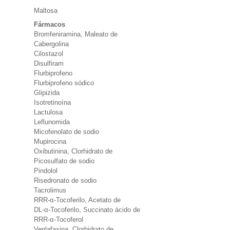
Maltosa
Fármacos
Bromfeniramina, Maleato de
Cabergolina
Cilostazol
Disulfiram
Flurbiprofeno
Flurbiprofeno sódico
Glipizida
Isotretinoína
Lactulosa
Leflunomida
Micofenolato de sodio
Mupirocina
Oxibutinina, Clorhidrato de
Picosulfato de sodio
Pindolol
Risedronato de sodio
Tacrolimus
RRR-α-Tocoferilo, Acetato de
DL-α-Tocoferilo, Succinato ácido de
RRR-α-Tocoferol
Venlafaxina, Clorhidrato de