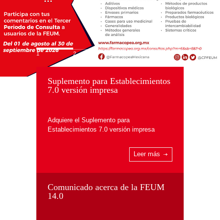
1
2
3
4
Suplemento para Establecimientos
7.0 versión impresa
Adquiere el Suplemento para
Establecimientos 7.0 versión impresa
Leer más
Comunicado acerca de la FEUM
14.0