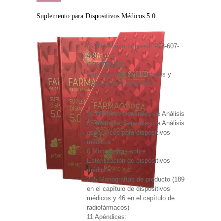
Suplemento para Dispositivos Médicos 5.0
ISBN Versión Impresa: 978-607-
460-620-1
CONTENIDO
Capítulos de Generalidades y
Soluciones y reactivos
38 Métodos Generales de Análisis
38 Métodos Generales de Análisis
específicos para dispositivos
médicos
6 Monografías sobre
Esterilización de dispositivos
médicos
235 Monografías de producto (189
en el capítulo de dispositivos
médicos y 46 en el capítulo de
radiofármacos)
11 Apéndices: