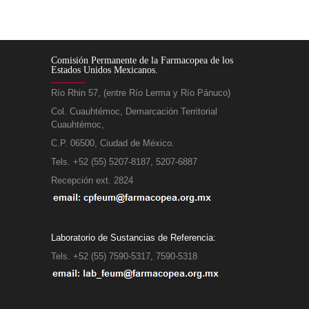
Comisión Permanente de la Farmacopea de los
Estados Unidos Mexicanos.
Río Rhin 57, (entre Río Lerma y Río Pánuco)
Col. Cuauhtémoc, Demarcación Territorial
Cuauhtémoc,
C.P. 06500, Ciudad de México.
Tels. +52 (55) 5207-8187, 5207-6887
Recepción ext. 2824
Laboratorio de Sustancias de Referencia:
Tels. +52 (55) 7590-5317, 7590-5318