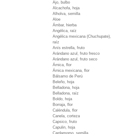
Ajo, bulbo
Alcachofa, hoja
Alholva, semilla
Aloe
Ámbar, hierba
Angélica, raíz
Angélica mexicana (Chuchupate),
raíz
Anís estrella, fruto
Arándano azul, fruto fresco
Arándano azul, fruto seco
Árnica, flor
Árnica mexicana, flor
Bálsamo de Perú
Beleño, hoja
Belladona, hoja
Belladona, raíz
Boldo, hoja
Borraja, flor
Caléndula, flor
Canela, corteza
Capsico, fruto
Capulin, hoja
Cardamomo, semilla