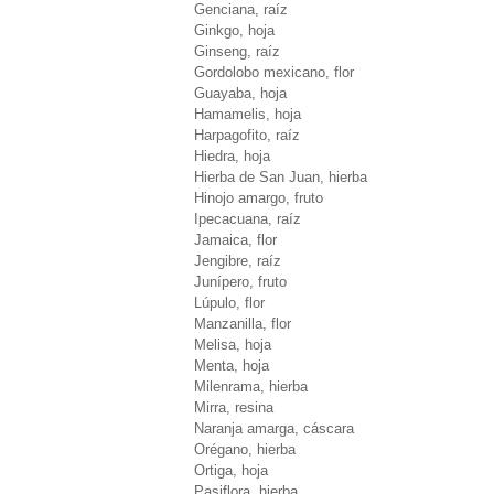
Genciana, raíz
Ginkgo, hoja
Ginseng, raíz
Gordolobo mexicano, flor
Guayaba, hoja
Hamamelis, hoja
Harpagofito, raíz
Hiedra, hoja
Hierba de San Juan, hierba
Hinojo amargo, fruto
Ipecacuana, raíz
Jamaica, flor
Jengibre, raíz
Junípero, fruto
Lúpulo, flor
Manzanilla, flor
Melisa, hoja
Menta, hoja
Milenrama, hierba
Mirra, resina
Naranja amarga, cáscara
Orégano, hierba
Ortiga, hoja
Pasiflora, hierba