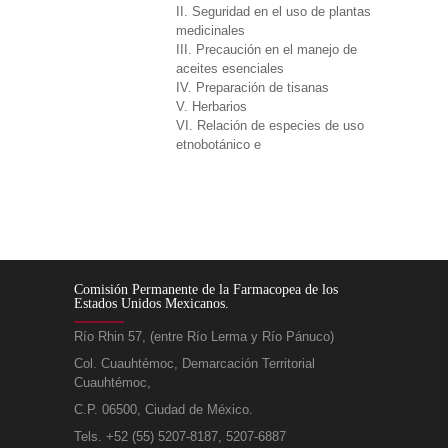
II. Seguridad en el uso de plantas
medicinales
III. Precaución en el manejo de
aceites esenciales
IV. Preparación de tisanas
V. Herbarios
VI. Relación de especies de uso
etnobotánico e
Comisión Permanente de la Farmacopea de los
Estados Unidos Mexicanos.
Río Rhin 57, (entre Río Lerma y Río Pánuco)
Col. Cuauhtémoc, Demarcación Territorial
Cuauhtémoc,
C.P. 06500, Ciudad de México.
Tels. +52 (55) 5207-8187, 5207-6887